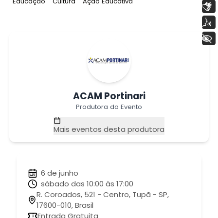
Tag
:
Tag
:
Tag
:
Educação
Cultura
Ação Educativa
Libras
Voz
+ Acessibilidade
ACAM Portinari
Produtora do Evento
Mais eventos desta produtora
6 de junho
sábado das 10:00 às 17:00
R. Coroados, 521 - Centro, Tupã - SP,
17600-010, Brasil
Entrada Gratuita