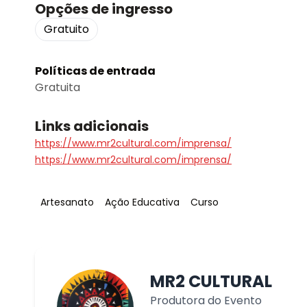
Opções de ingresso
Gratuito
Políticas de entrada
Gratuita
Links adicionais
https://www.mr2cultural.com/imprensa/
https://www.mr2cultural.com/imprensa/
Tag
:
Tag
:
Tag
:
Artesanato
Ação Educativa
Curso
MR2 CULTURAL
Produtora do Evento