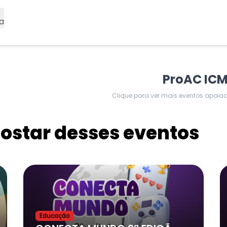
a
ProAC IC
Clique para ver mais eventos apoia
star desses eventos
Educação