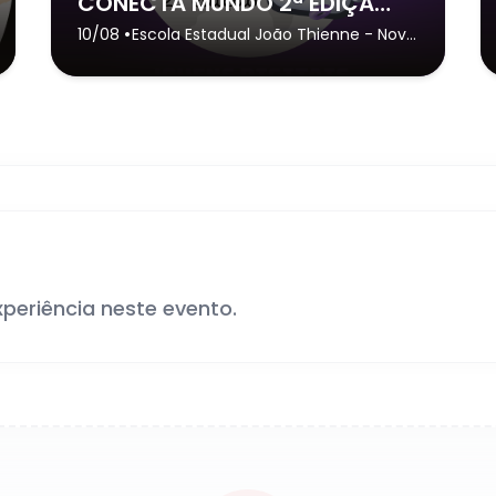
CONECTA MUNDO 2ª EDIÇÃO - JOVENS DIGITAIS- 35065 -
•
10/08
Escola Estadual João Thienne
- Nova
Odessa
xperiência neste evento.