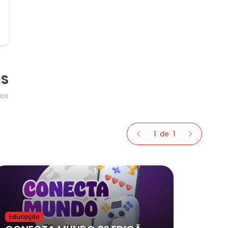
MS
dos
1
de
1
Educação