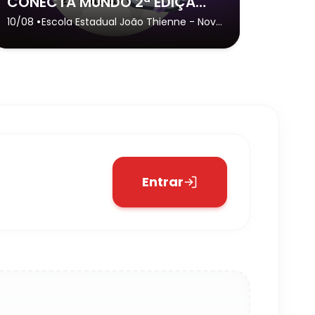
CONECTA MUNDO 2ª EDIÇÃO - JOVENS DIGITAIS- 35065 -
•
10/08
Escola Estadual João Thienne
- Nova
Odessa
Entrar