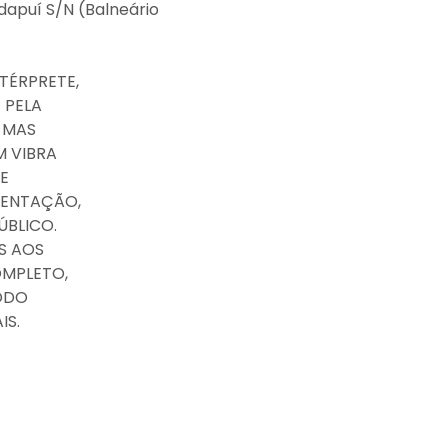
dapuí S/N (Balneário
TÉRPRETE,
 PELA
, MAS
M VIBRA
E
SENTAÇÃO,
ÚBLICO.
S AOS
OMPLETO,
ODO
IS.