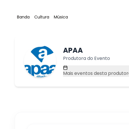
Tag
:
Tag
:
Tag
:
Banda
Cultura
Música
APAA
Produtora do Evento
Mais eventos desta produtor