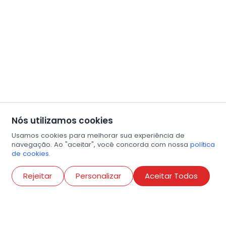
Nós utilizamos cookies
Usamos cookies para melhorar sua experiência de
navegação. Ao "aceitar", você concorda com nossa
política
de cookies.
Abri
Rejeitar
Personalizar
Aceitar Todos