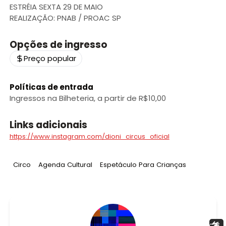
ESTRÉIA SEXTA 29 DE MAIO
REALIZAÇÃO: PNAB / PROAC SP
Opções de ingresso
Preço popular
Políticas de entrada
Ingressos na Bilheteria, a partir de R$10,00
Links adicionais
https://www.instagram.com/dioni_circus_oficial
Tag
:
Tag
:
Tag
:
Circo
Agenda Cultural
Espetáculo Para Crianças
Libras