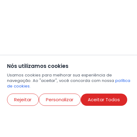
Nós utilizamos cookies
Usamos cookies para melhorar sua experiência de
navegação. Ao "aceitar", você concorda com nossa
política
de cookies.
Abri
Rejeitar
Personalizar
Aceitar Todos