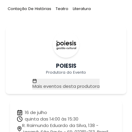
Tag
:
Tag
:
Tag
:
Contação De Histórias
Teatro
Literatura
POIESIS
Produtora do Evento
Mais eventos desta produtora
16 de julho
quinta das 14:00 às 15:30
R. Raimundo Eduardo da Silva, 138 -
Jaçanã, São Paulo - SP, 02281-213, Brasil