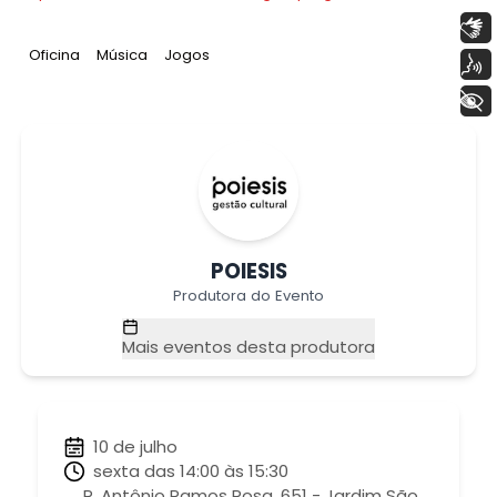
Libras
Tag
:
Tag
:
Tag
:
Oficina
Música
Jogos
Voz
+ Acessibilidade
POIESIS
Produtora do Evento
Mais eventos desta produtora
10 de julho
sexta das 14:00 às 15:30
R. Antônio Ramos Rosa, 651 - Jardim São