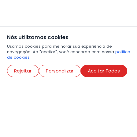
Nós utilizamos cookies
Usamos cookies para melhorar sua experiência de
navegação. Ao "aceitar", você concorda com nossa
política
de cookies.
Abri
Rejeitar
Personalizar
Aceitar Todos
R. Conselheiro Ramalho, 538