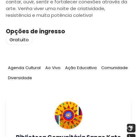
cantar, ouvir, sentir e fortalecer conexões através da
arte. Venha viver uma noite de criatividade,
resistência e muita potência coletiva!
Opções de ingresso
Gratuito
Tag
:
Tag
:
Tag
:
Tag
:
Agenda Cultural
Ao Vivo
Ação Educativa
Comunidade
Tag
:
Diversidade
Libras