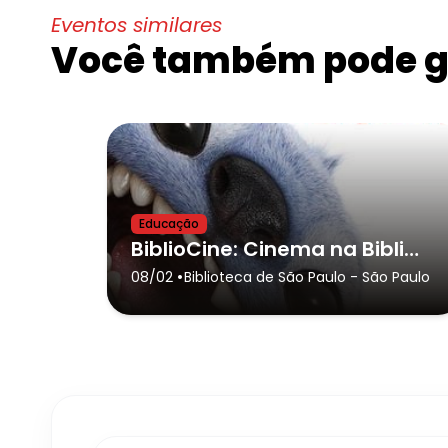
Eventos similares
Você também pode go
Educação
BiblioCine: Cinema na Biblioteca
•
08/02
Biblioteca de São Paulo
- São Paulo