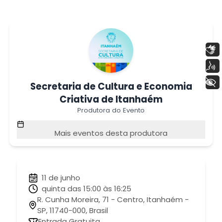
Libras
Voz
+ Acessibilidade
Secretaria de Cultura e Economia
Criativa de Itanhaém
Produtora do Evento
Mais eventos desta produtora
11 de junho
quinta das 15:00 às 16:25
R. Cunha Moreira, 71 - Centro, Itanhaém -
SP, 11740-000, Brasil
Entrada Gratuita