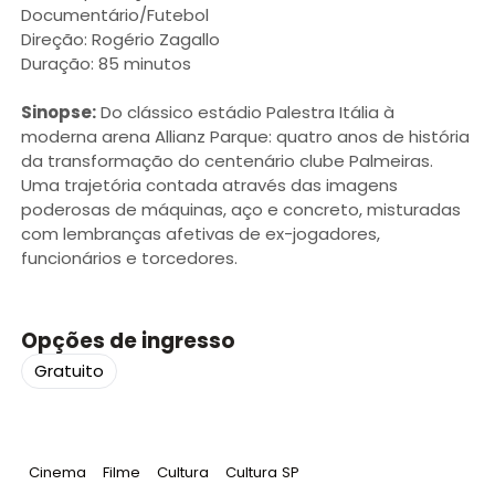
Documentário/Futebol
Direção: Rogério Zagallo
Duração: 85 minutos
Sinopse:
Do clássico estádio Palestra Itália à
moderna arena Allianz Parque: quatro anos de história
da transformação do centenário clube Palmeiras.
Uma trajetória contada através das imagens
poderosas de máquinas, aço e concreto, misturadas
com lembranças afetivas de ex-jogadores,
funcionários e torcedores.
Opções de ingresso
Gratuito
Tag
:
Tag
:
Tag
:
Tag
:
Cinema
Filme
Cultura
Cultura SP