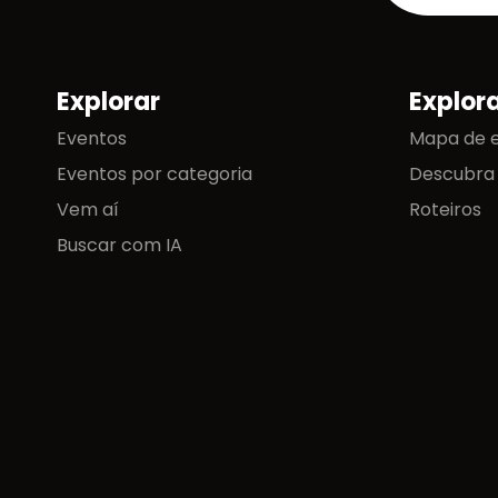
Explorar
Explor
Mapa do site
Eventos
Mapa de 
Eventos por categoria
Descubra
Vem aí
Roteiros
Buscar com IA