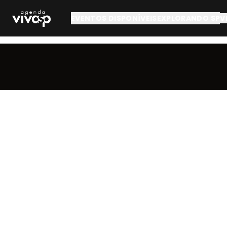
Pular para o conteúdo principal
EVENTOS DISPONÍVEIS
EXPLORANDO SP
V