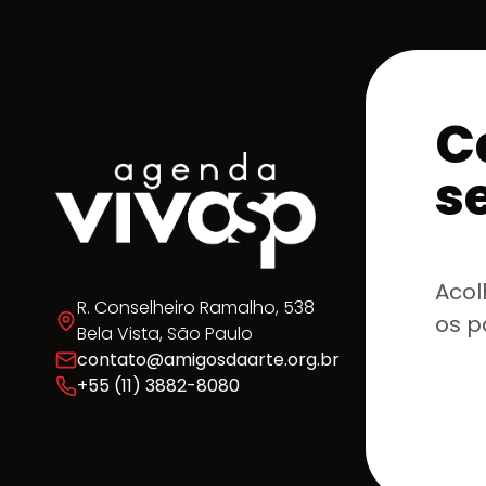
C
s
Acol
R. Conselheiro Ramalho, 538
os p
Bela Vista, São Paulo
contato@amigosdaarte.org.br
+55 (11) 3882-8080