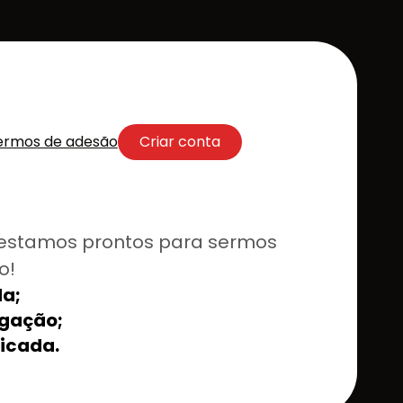
ermos de adesão
Criar conta
estamos prontos para sermos
o!
a;
lgação;
ficada.