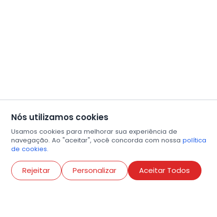
Nós utilizamos cookies
Usamos cookies para melhorar sua experiência de
navegação. Ao "aceitar", você concorda com nossa
política
de cookies.
Abri
Rejeitar
Personalizar
Aceitar Todos