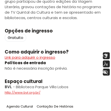
grupo participou de quatro edições da Viagem
Literária, gravou contações de história no programa
de TV Quintal da Cultura e tem se apresentado em
bibliotecas, centros culturais e escolas.
Opções de ingresso
Gratuito
Como adquirir o ingresso?
Libras
Link para adquirir o ingresso
Políticas de entrada
Voz
Não é necessária inscrição prévia.
+ Acessibilidade
Espaço cultural
BVL
-
Biblioteca Parque Villa Lobos
http://www.bvl.org.br/
Tag
:
Tag
:
Agenda Cultural
Contação De Histórias