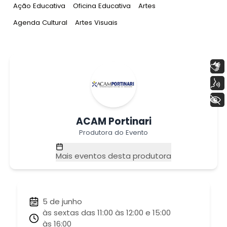
Tag
:
Tag
:
Tag
:
Ação Educativa
Oficina Educativa
Artes
Tag
:
Tag
:
Agenda Cultural
Artes Visuais
Libras
Voz
+ Acessibilidade
ACAM Portinari
Produtora do Evento
Mais eventos desta produtora
5 de junho
às sextas das 11:00 às 12:00 e 15:00
às 16:00