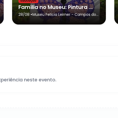
Educação
Família no Museu: Pintura Texturizada
•
28/08
Museu Felícia Leirner
- Campos do
Jordão
xperiência neste evento.