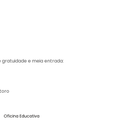
de gratuidade e meia entrada:
ntoro
Tag
:
Oficina Educativa