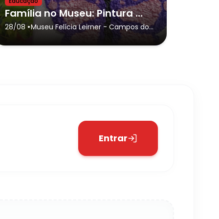
Educação
Família no Museu: Pintura Texturizada
•
28/08
Museu Felícia Leirner
- Campos do
Jordão
Entrar