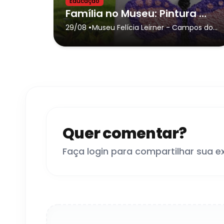
Educação
Família no Museu: Pintura Texturizada
•
29/08
Museu Felícia Leirner
- Campos do
Jordão
Quer comentar?
Faça login para compartilhar sua e