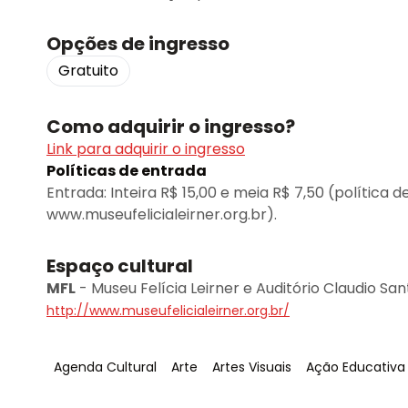
Opções de ingresso
Gratuito
Como adquirir o ingresso?
Link para adquirir o ingresso
Políticas de entrada
Entrada: Inteira R$ 15,00 e meia R$ 7,50 (política 
www.museufelicialeirner.org.br).
Espaço cultural
MFL
-
Museu Felícia Leirner e Auditório Claudio Sa
http://www.museufelicialeirner.org.br/
Tag
:
Tag
:
Tag
:
Tag
:
Agenda Cultural
Arte
Artes Visuais
Ação Educativa