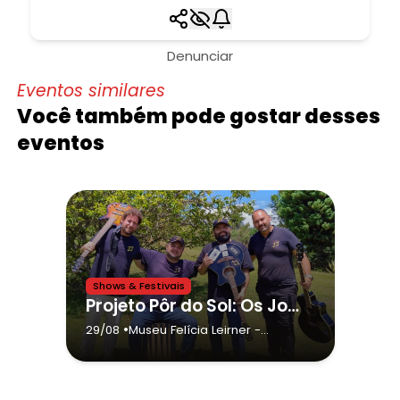
Denunciar
Eventos similares
Você também pode gostar desses
eventos
Shows & Festivais
Projeto Pôr do Sol: Os Jonjos
•
29/08
Museu Felícia Leirner
-
Campos do Jordão