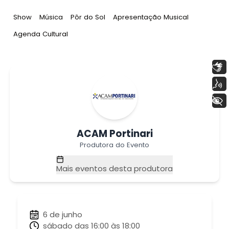
Tag
:
Tag
:
Tag
:
Tag
:
Show
Música
Pôr do Sol
Apresentação Musical
Tag
:
Agenda Cultural
Libras
Voz
+ Acessibilidade
ACAM Portinari
Produtora do Evento
Mais eventos desta produtora
6 de junho
sábado das 16:00 às 18:00