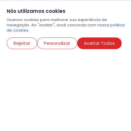
Nós utilizamos cookies
Usamos cookies para melhorar sua experiência de
navegação. Ao "aceitar", você concorda com nossa
política
de cookies.
Abri
Rejeitar
Personalizar
Aceitar Todos
R. Conselheiro Ramalho, 538
Bela Vista, São Paulo
contato@amigosdaarte.org.br
+55 (11) 3882-8080