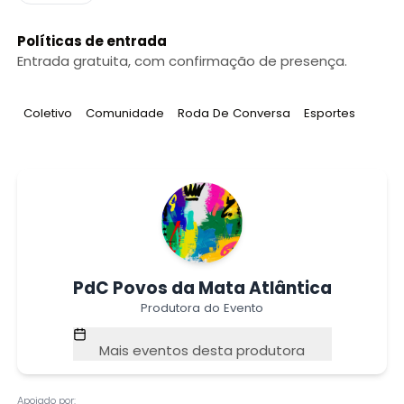
Políticas de entrada
Entrada gratuita, com confirmação de presença.
Tag
:
Tag
:
Tag
:
Tag
:
Coletivo
Comunidade
Roda De Conversa
Esportes
PdC Povos da Mata Atlântica
Produtora do Evento
Mais eventos desta produtora
Apoiado por: