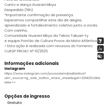
Canto e dança Guarani Mbya
Despedida (16h)
*Importante confirmação de presença.
Esperamos compartilhar este dia de alegria,
aprendizado e fortalecimento coletivo junto a vocês.
Com carinho,
Comunidade Guarani Mbya da Tekoa Takuari-ty
Libras
e equipe Pontão de Cultura Povos da Mata Atlântica
> Esta ação é realizada com recursos do Fomento
Voz
CultSP PROAC Nº 10/2025.
+ Acessibilidade
Informações adicionais
Instagram
https://www.instagram.com/povosdamataatlantica?
utm_source=ig_web_button_share_sheet&igsh=ZDNlZDc0Mz
IxNw==
Opções de ingresso
Gratuito