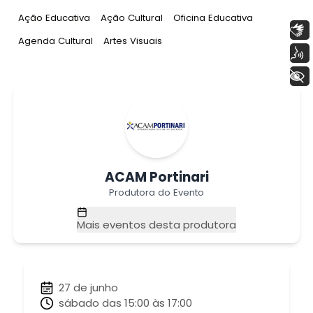
Tag
:
Tag
:
Tag
:
Ação Educativa
Ação Cultural
Oficina Educativa
Libras
Tag
:
Tag
:
Agenda Cultural
Artes Visuais
Voz
+ Acessibilidade
ACAM Portinari
Produtora do Evento
Mais eventos desta produtora
27 de junho
sábado das 15:00 às 17:00