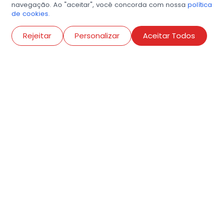
navegação. Ao "aceitar", você concorda com nossa
política
de cookies.
Abri
Rejeitar
Personalizar
Aceitar Todos
R. Conselheiro Ramalho, 538
Bela Vista, São Paulo
contato@amigosdaarte.org.br
+55 (11) 3882-8080
Cadastre aqui o seu