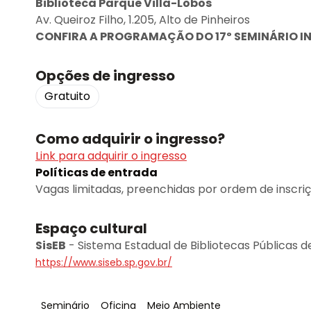
Biblioteca Parque Villa-Lobos
Av. Queiroz Filho, 1.205, Alto de Pinheiros
CONFIRA A PROGRAMAÇÃO DO 17º SEMINÁRIO I
Opções de ingresso
Gratuito
Como adquirir o ingresso?
Link para adquirir o ingresso
Políticas de entrada
Vagas limitadas, preenchidas por ordem de inscriç
Espaço cultural
SisEB
-
Sistema Estadual de Bibliotecas Públicas d
https://www.siseb.sp.gov.br/
Tag
:
Tag
:
Tag
:
Seminário
Oficina
Meio Ambiente