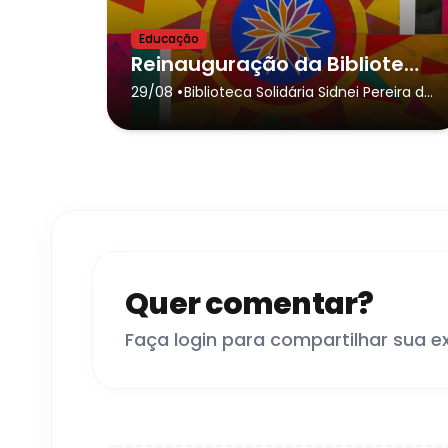
Educação
Reinauguração da Biblioteca Solidária SPR - Biblioteca Integrativa
•
29/08
Biblioteca Solidária Sidnei Pereira da
Rosa
- São José dos Campos
Quer comentar?
Faça login para compartilhar sua e