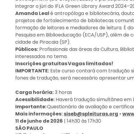
integrar o júri do IFLA Green Library Award 2024–2
Amanda Leal
é antropóloga e bibliotecária, dou
projetos de fortalecimento de bibliotecas comunitá
formação de leitores e mediadores de leitura. É d
Pesquisa em Biblioeducação (ECA/USP), além de coi
cidade de Piracaia (SP).
Públicos:
Profissionais das áreas da Cultura, Bibli
interessados no tema.
Inscrições gratuitas Vagas limitadas!
IMPORTANTE:
Este curso contará com tradução si
fones de tradução, será necessário apresentar um
Carga horária:
3 horas
Acessibilidade:
Haverá tradução simultânea em L
Importante:
Questionário de avaliação e certifi
Mais informações:
siseb@spleituras.org
•
www.
11 de junho de 2026
| 14h30 às 17h30
SÃO PAULO