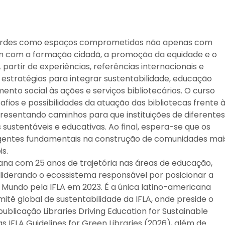
 verdes como espaços comprometidos não apenas com
m com a formação cidadã, a promoção da equidade e o
artir de experiências, referências internacionais e
as estratégias para integrar sustentabilidade, educação
nto social às ações e serviços bibliotecários. O curso
ios e possibilidades da atuação das bibliotecas frente 
esentando caminhos para que instituições de diferentes
sustentáveis e educativas. Ao final, espera-se que os
gentes fundamentais na construção de comunidades mai
is.
ana com 25 anos de trajetória nas áreas de educação,
, liderando o ecossistema responsável por posicionar a
 Mundo pela IFLA em 2023. É a única latino-americana
tê global de sustentabilidade da IFLA, onde preside o
publicação Libraries Driving Education for Sustainable
 IFLA Guidelines for Green Libraries (2026), além de