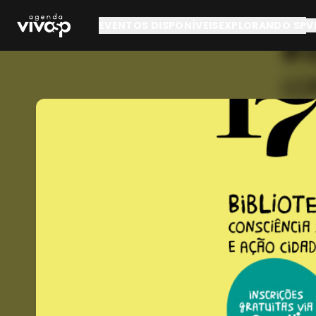
Pular para o conteúdo principal
EVENTOS DISPONÍVEIS
EXPLORANDO SP
V