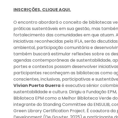
INSCRIÇÕES, CLIQUE AQUI.
O encontro abordará o conceito de bibliotecas
práticas sustentáveis em sua gestão, mas també
fortalecimento das comunidades em que atuam. A p
iniciativas reconhecidas pela IFLA, serão discutid
ambiental, participação comunitária e desenvolvime
também buscará estimular reflexões sobre os desaf
agendas contemporâneas de sustentabilidade, apr
portes e contextos possam desenvolver iniciativas 
participantes reconheçam as bibliotecas como a
conscientes, inclusivas, participativas e sustentáve
Vivian Puerta Guerra
é executiva sênior colombi
sustentabilidade e cultura. Dirigiu a Fundação EPM
Biblioteca EPM como a Melhor Biblioteca Verde do
integrante do Standing Committee da ENSULIB, comi
Green Library Certification Project. É coautora da 
Development (De Gruyter, 2025) e participante das