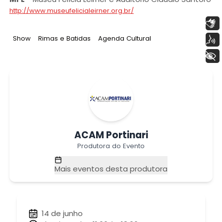
http://www.museufelicialeirner.org.br/
Libras
Tag
:
Tag
:
Tag
:
Show
Rimas e Batidas
Agenda Cultural
Voz
+ Acessibilidade
ACAM Portinari
Produtora do Evento
Mais eventos desta produtora
14 de junho