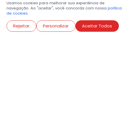
Usamos cookies para melhorar sua experiência de
navegação. Ao "aceitar", você concorda com nossa
política
de cookies.
Abri
Rejeitar
Personalizar
Aceitar Todos
R. Conselheiro Ramalho, 538
Bela Vista, São Paulo
contato@amigosdaarte.org.br
+55 (11) 3882-8080
Cadastre aqui o seu