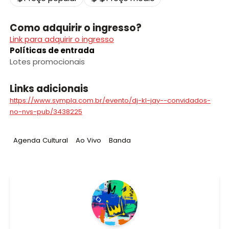
Como adquirir o ingresso?
Link para adquirir o ingresso
Políticas de entrada
Lotes promocionais
Links adicionais
https://www.sympla.com.br/evento/dj-kl-jay--convidados-
no-nvs-pub/3438225
Tag
:
Tag
:
Tag
:
Agenda Cultural
Ao Vivo
Banda