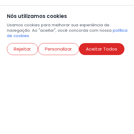
Nós utilizamos cookies
Usamos cookies para melhorar sua experiência de
navegação. Ao "aceitar", você concorda com nossa
política
de cookies.
Abri
Rejeitar
Personalizar
Aceitar Todos
R. Conselheiro Ramalho, 538
Bela Vista, São Paulo
contato@amigosdaarte.org.br
+55 (11) 3882-8080