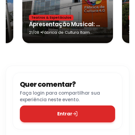
Teatros & Espetáculos
Te
kas
Apresentação Musical: Monarckas
•
21/08
Fábrica de Cultura Itaim
28
Paulista
- São Paulo
Quer comentar?
Faça login para compartilhar sua
experiência neste evento.
Entrar