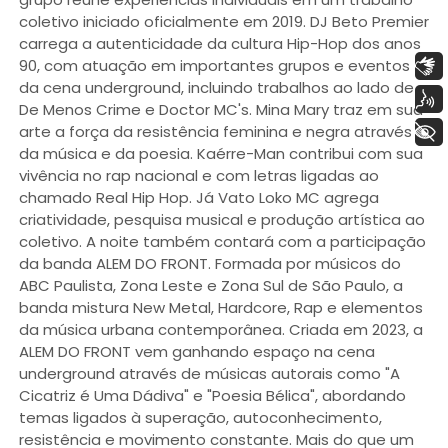
coletivo iniciado oficialmente em 2019. DJ Beto Premier
carrega a autenticidade da cultura Hip-Hop dos anos
Libras
90, com atuação em importantes grupos e eventos
da cena underground, incluindo trabalhos ao lado de
Voz
De Menos Crime e Doctor MC's. Mina Mary traz em sua
+ Acessibilidade
arte a força da resistência feminina e negra através
da música e da poesia. Kaérre-Man contribui com sua
vivência no rap nacional e com letras ligadas ao
chamado Real Hip Hop. Já Vato Loko MC agrega
criatividade, pesquisa musical e produção artística ao
coletivo. A noite também contará com a participação
da banda ALEM DO FRONT. Formada por músicos do
ABC Paulista, Zona Leste e Zona Sul de São Paulo, a
banda mistura New Metal, Hardcore, Rap e elementos
da música urbana contemporânea. Criada em 2023, a
ALEM DO FRONT vem ganhando espaço na cena
underground através de músicas autorais como "A
Cicatriz é Uma Dádiva" e "Poesia Bélica", abordando
temas ligados à superação, autoconhecimento,
resistência e movimento constante. Mais do que um