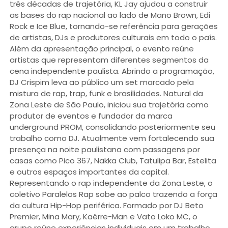
três décadas de trajetória, KL Jay ajudou a construir
as bases do rap nacional ao lado de Mano Brown, Edi
Rock e Ice Blue, tornando-se referência para gerações
de artistas, DJs e produtores culturais em todo o país.
Além da apresentação principal, o evento reúne
artistas que representam diferentes segmentos da
cena independente paulista. Abrindo a programação,
DJ Crispim leva ao público um set marcado pela
mistura de rap, trap, funk e brasilidades. Natural da
Zona Leste de São Paulo, iniciou sua trajetória como
produtor de eventos e fundador da marca
underground PROM, consolidando posteriormente seu
trabalho como DJ. Atualmente vem fortalecendo sua
presença na noite paulistana com passagens por
casas como Pico 367, Nakka Club, Tatulipa Bar, Estelita
e outros espaços importantes da capital.
Representando o rap independente da Zona Leste, o
coletivo Paralelos Rap sobe ao palco trazendo a força
da cultura Hip-Hop periférica. Formado por DJ Beto
Premier, Mina Mary, Kaérre-Man e Vato Loko MC, o
grupo reúne experiências individuais em um trabalho