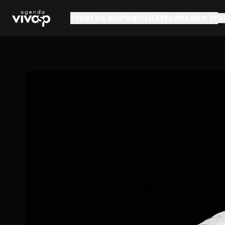
Pular para o conteúdo principal
EVENTOS DISPONÍVEIS
EXPLORANDO SP
V