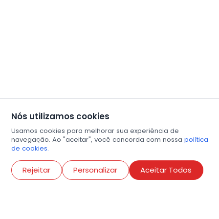
Nós utilizamos cookies
Usamos cookies para melhorar sua experiência de
navegação. Ao "aceitar", você concorda com nossa
política
de cookies.
Abri
Rejeitar
Personalizar
Aceitar Todos