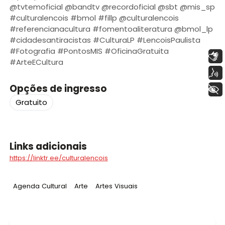
@tvtemoficial @bandtv @recordoficial @sbt @mis_sp
#culturalencois #bmol #fillp @culturalencois
#referencianacultura #fomentoaliteratura @bmol_lp
#cidadesantiracistas #CulturaLP #LencoisPaulista
#Fotografia #PontosMIS #OficinaGratuita
Libras
#ArteECultura
Voz
Opções de ingresso
+ Acessibilidade
Gratuito
Links adicionais
https://linktr.ee/culturalencois
Tag
:
Tag
:
Tag
:
Agenda Cultural
Arte
Artes Visuais