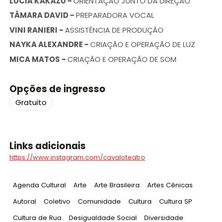
LÚCIA KAKAZU
-
ORIENTAÇÃO JUNTO DA DIREÇÃO
TÂMARA DAVID
-
PREPARADORA VOCAL
VINI RANIERI
-
ASSISTÊNCIA DE PRODUÇÃO
NAYKA ALEXANDRE
-
CRIAÇÃO E OPERAÇÃO DE LUZ
MICA MATOS
-
CRIAÇÃO E OPERAÇÃO DE SOM
Opções de ingresso
Gratuito
Links adicionais
https://www.instagram.com/cavaloteatro
Tag
:
Tag
:
Tag
:
Tag
:
Agenda Cultural
Arte
Arte Brasileira
Artes Cênicas
Tag
:
Tag
:
Tag
:
Tag
:
Tag
:
Autoral
Coletivo
Comunidade
Cultura
Cultura SP
Tag
:
Tag
:
Tag
:
Cultura de Rua
Desigualdade Social
Diversidade