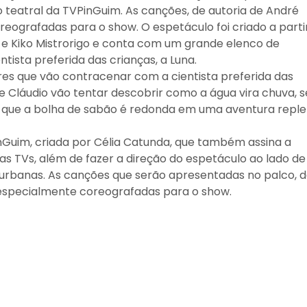
teatral da TVPinGuim. As canções, de autoria de André
eografadas para o show. O espetáculo foi criado a parti
a e Kiko Mistrorigo e conta com um grande elenco de
tista preferida das crianças, a Luna.
res que vão contracenar com a cientista preferida das
 e Cláudio vão tentar descobrir como a água vira chuva, s
 por que a bolha de sabão é redonda em uma aventura repl
nGuim, criada por Célia Catunda, que também assina a
as TVs, além de fazer a direção do espetáculo ao lado de
 urbanas. As canções que serão apresentadas no palco, 
 especialmente coreografadas para o show.