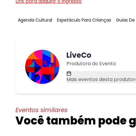
Link para adquirir o ingresso
Tag
:
Tag
:
Tag
:
Agenda Cultural
Espetáculo Para Crianças
Guias De
LiveCo
Produtora do Evento
Mais eventos desta produtor
Eventos similares
Você também pode go