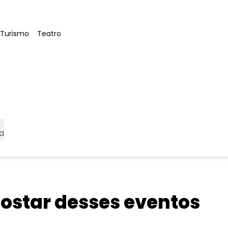
Tag
:
 Turismo
Teatro
a
star desses eventos