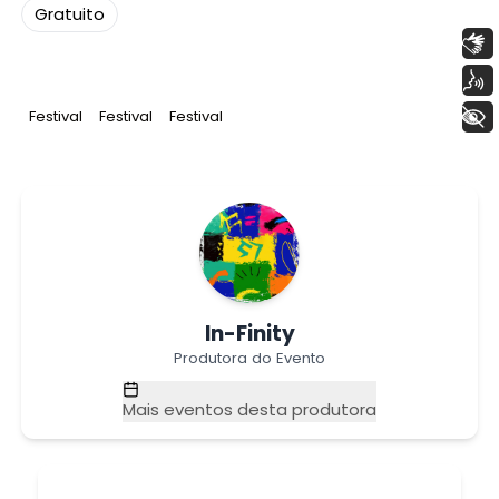
Gratuito
Libras
Voz
+ Acessibilidade
Tag
:
Tag
:
Tag
:
Festival
Festival
Festival
In-Finity
Produtora do Evento
Mais eventos desta produtora