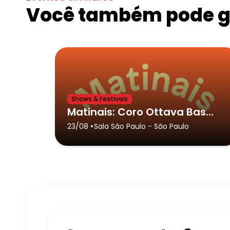
Você também pode go
Shows & Festivais
Matinais: Coro Ottava Bassa
•
23/08
Sala São Paulo
- São Paulo