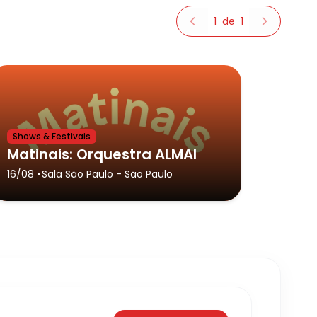
1
de
1
Shows & Festivais
Matinais: Orquestra ALMAI
•
16/08
Sala São Paulo
- São Paulo