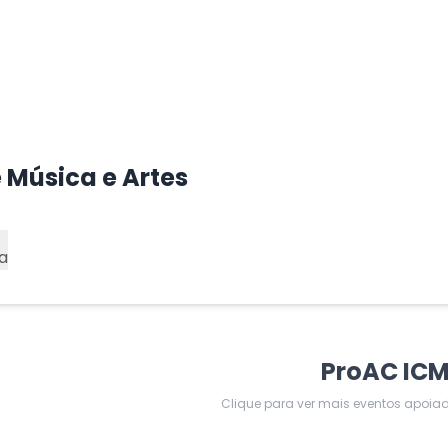
 Música e Artes
a
ProAC IC
Clique para ver mais eventos apoia