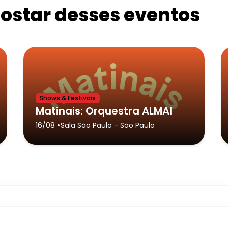
star desses eventos
Shows & Festivais
Matinais: Orquestra ALMAI
•
16/08
Sala São Paulo
- São Paulo