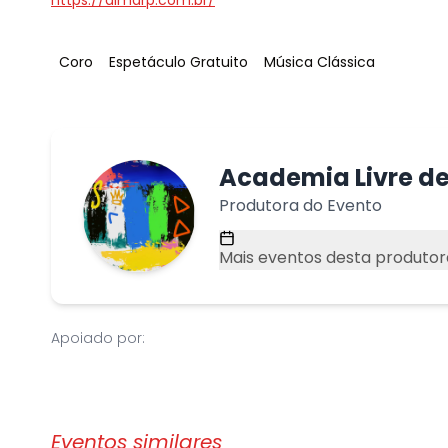
https://almarp.com.br/
Tag
:
Tag
:
Tag
:
Coro
Espetáculo Gratuito
Música Clássica
Academia Livre de
Produtora do Evento
Mais eventos desta produtor
Apoiado por:
Eventos similares