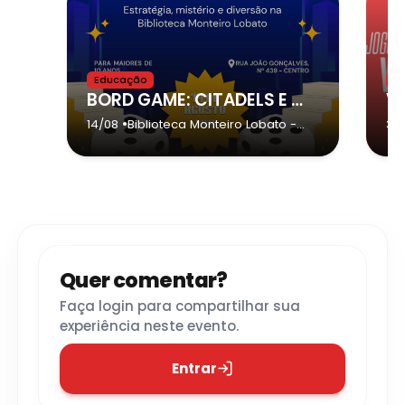
Educação
E
BORD GAME: CITADELS E DETETIVES
Vi
•
14/08
Biblioteca Monteiro Lobato
-
30
Guarulhos
Quer comentar?
Faça login para compartilhar sua
experiência neste evento.
Entrar