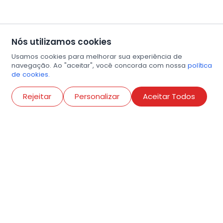
Nós utilizamos cookies
Usamos cookies para melhorar sua experiência de
navegação. Ao "aceitar", você concorda com nossa
política
de cookies.
Abri
Rejeitar
Personalizar
Aceitar Todos
R. Conselheiro Ramalho, 538
Bela Vista, São Paulo