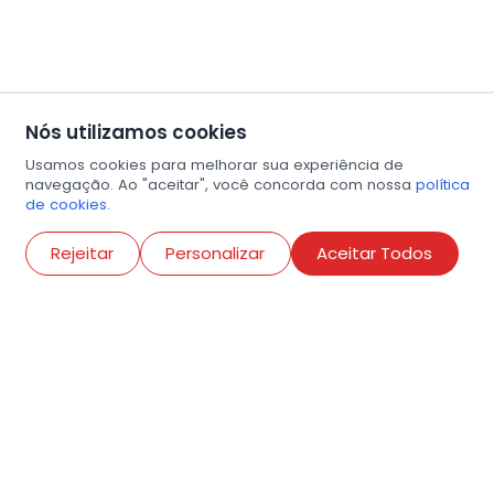
Nós utilizamos cookies
Usamos cookies para melhorar sua experiência de
navegação. Ao "aceitar", você concorda com nossa
política
de cookies.
Abri
Rejeitar
Personalizar
Aceitar Todos
R. Conselheiro Ramalho, 538