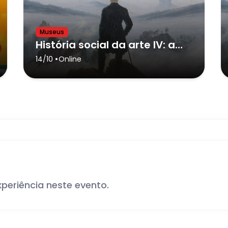
Museus
História social da arte IV: a dualidade Clássico vs. Romântico
•
14/10
Online
xperiência neste evento.