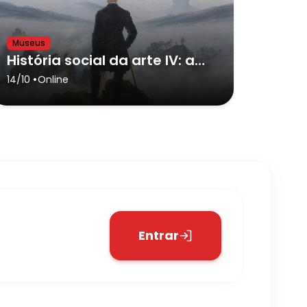
Museus
História social da arte IV: a dualidade Clássico vs. Romântico
•
14/10
Online
Entrar