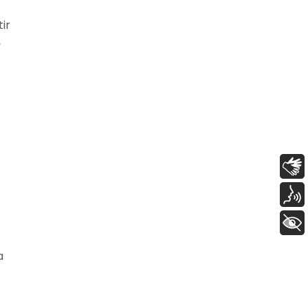
ir
,
Libras
Voz
+ Acessibilidade
a