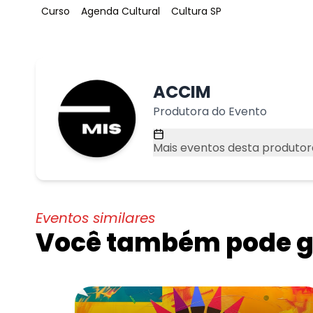
Tag
:
Tag
:
Tag
:
Curso
Agenda Cultural
Cultura SP
ACCIM
Produtora do Evento
Mais eventos desta produtor
Eventos similares
Você também pode go