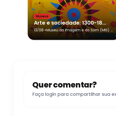
Museus
Arte e sociedade: 1300-1800 – do trecento ao romance cervantino
•
13/08
Museu da Imagem e do Som (MIS) -
São Paulo
- São Paulo
Quer comentar?
Faça login para compartilhar sua e