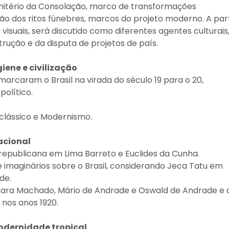
emitério da Consolação, marco de transformações
ão dos ritos fúnebres, marcos do projeto moderno. A part
visuais, será discutido como diferentes agentes culturais
trução e da disputa de projetos de país.
giene e civilização
arcaram o Brasil na virada do século 19 para o 20,
político.
oclássico e Modernismo.
nacional
 republicana em Lima Barreto e Euclides da Cunha.
 imaginários sobre o Brasil, considerando Jeca Tatu em
de.
tara Machado, Mário de Andrade e Oswald de Andrade e 
 nos anos 1920.
modernidade tropical