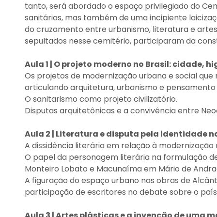
tanto, será abordado o espaço privilegiado do C
sanitárias, mas também de uma incipiente laicizaç
do cruzamento entre urbanismo, literatura e artes 
sepultados nesse cemitério, participaram da cons
Aula 1 | O projeto moderno no Brasil: cidade, hi
Os projetos de modernização urbana e social que m
articulando arquitetura, urbanismo e pensamento 
O sanitarismo como projeto civilizatório.
Disputas arquitetônicas e a convivência entre Ne
Aula 2 | Literatura e disputa pela identidade 
A dissidência literária em relação à modernização
O papel da personagem literária na formulação de
Monteiro Lobato e Macunaíma em Mário de Andra
A figuração do espaço urbano nas obras de Alcân
participação de escritores no debate sobre o país
Aula 3 | Artes plásticas e a invenção de uma 