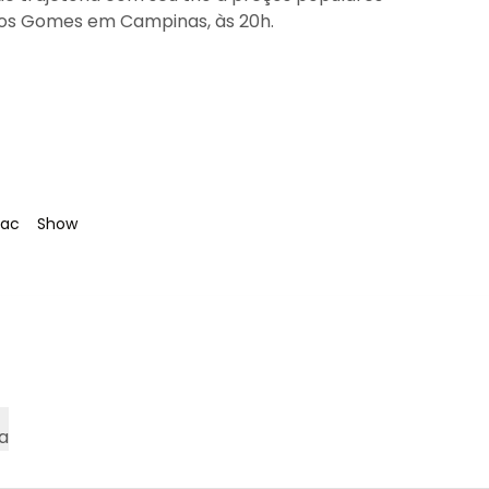
rlos Gomes em Campinas, às 20h.
g
:
Tag
:
oac
Show
a