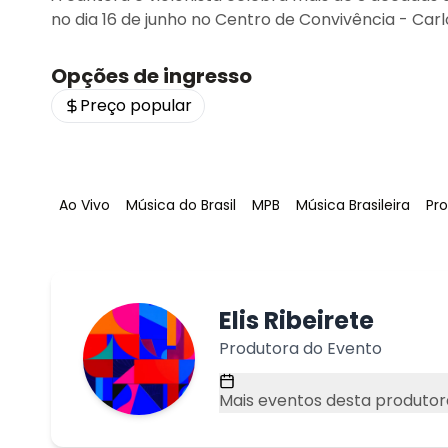
no dia 16 de junho no Centro de Convivência - Ca
Opções de ingresso
Preço popular
Tag
:
Tag
:
Tag
:
Tag
:
Ta
Ao Vivo
Música do Brasil
MPB
Música Brasileira
Pr
Elis Ribeirete
Produtora do Evento
Mais eventos desta produtor