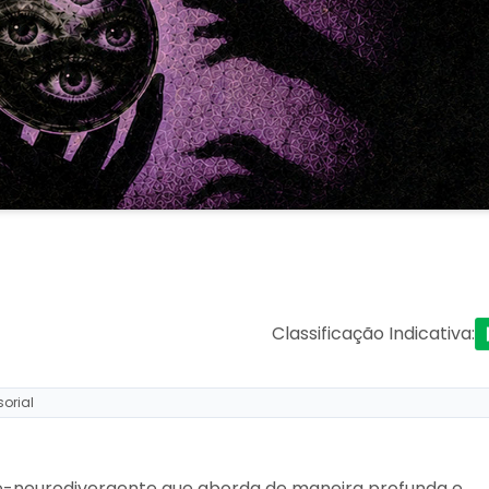
Classificação Indicativa
:
sorial
se-neurodivergente que aborda de maneira profunda e