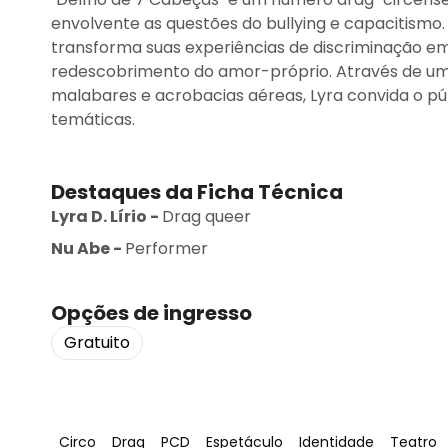
envolvente as questões do bullying e capacitismo. L
transforma suas experiências de discriminação e
redescobrimento do amor-próprio. Através de uma
malabares e acrobacias aéreas, Lyra convida o pú
temáticas.
Destaques da Ficha Técnica
Lyra D. Lírio
-
Drag queer
Nu Abe
-
Performer
Opções de ingresso
Gratuito
Tag
:
Tag
:
Tag
:
Tag
:
Tag
:
Tag
:
Circo
Drag
PCD
Espetáculo
Identidade
Teatro