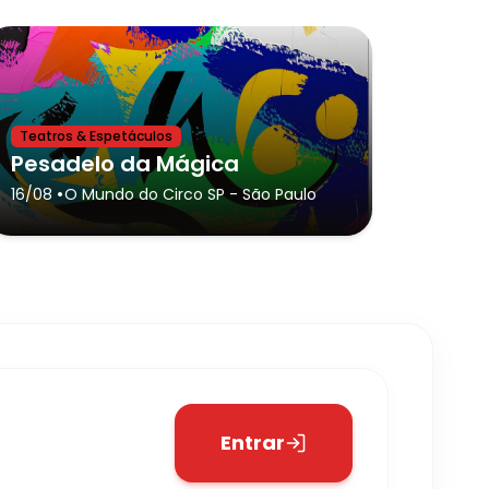
Teatros & Espetáculos
Pesadelo da Mágica
•
16/08
O Mundo do Circo SP
- São Paulo
Entrar