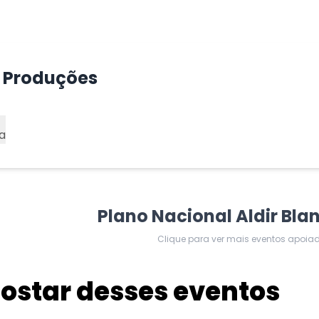
e Produções
a
Plano Nacional Aldir Bla
Clique para ver mais eventos apoia
star desses eventos