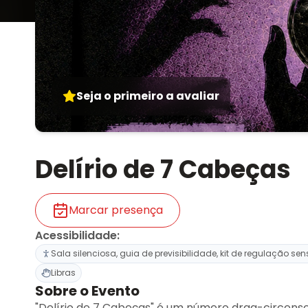
Seja o primeiro a avaliar
Delírio de 7 Cabeças
Marcar presença
Acessibilidade
:
Sala silenciosa, guia de previsibilidade, kit de regulação sen
Libras
Sobre o Evento
"Delírio de 7 Cabeças" é um número drag-circen