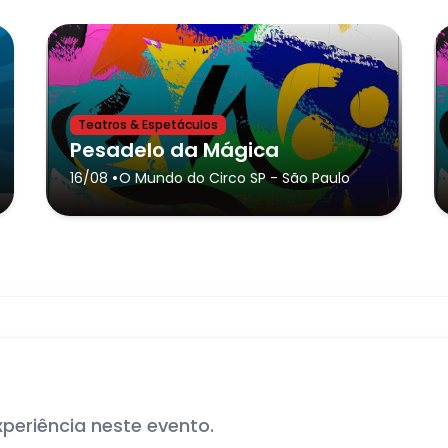
Teatros & Espetáculos
Pesadelo da Mágica
•
16/08
O Mundo do Circo SP
- São Paulo
xperiência neste evento.