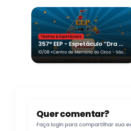
Teatros & Espetáculos
357º EEP - Espetáculo “Dra Dra Pira e a fórmula do humano perfeito”, com Rainhas do Radiador
•
10/08
Centro de Memória do Circo
- São
Paulo
Quer comentar?
Faça login para compartilhar sua e