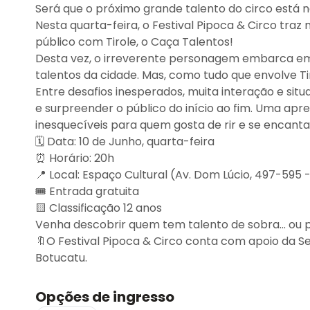
Será que o próximo grande talento do circo está n
Nesta quarta-feira, o Festival Pipoca & Circo tra
público com Tirole, o Caça Talentos!
Desta vez, o irreverente personagem embarca em
talentos da cidade. Mas, como tudo que envolve 
Entre desafios inesperados, muita interação e sit
e surpreender o público do início ao fim. Uma ap
inesquecíveis para quem gosta de rir e se encant
🗓️ Data: 10 de Junho, quarta-feira
⏰ Horário: 20h
📍 Local: Espaço Cultural (Av. Dom Lúcio, 497-595 
🎟️ Entrada gratuita
🟨 Classificação 12 anos
Venha descobrir quem tem talento de sobra... ou
🔖O Festival Pipoca & Circo conta com apoio da Se
Botucatu.
Opções de ingresso