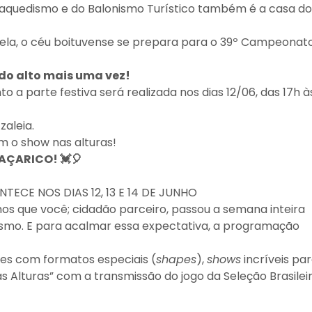
araquedismo e do Balonismo Turístico também é a casa do
rela, o céu boituvense se prepara para o 39º Campeonat
ndo alto mais uma vez!
a parte festiva será realizada nos dias 12/06, das 17h à
zaleia.
m o show nas alturas!
ÇARICO! 💓🎈
ECE NOS DIAS 12, 13 E 14 DE JUNHO
os que você; cidadão parceiro, passou a semana inteira
smo. E para acalmar essa expectativa, a programação
ões com formatos especiais (
shapes
),
shows
incríveis pa
 nas Alturas” com a transmissão do jogo da Seleção Brasilei