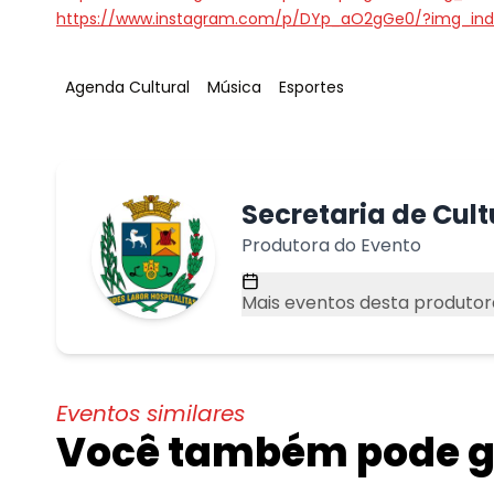
https://www.instagram.com/p/DYp_aO2gGe0/?img_ind
Tag
:
Tag
:
Tag
:
Agenda Cultural
Música
Esportes
Secretaria de Cul
Produtora do Evento
Mais eventos desta produtor
Eventos similares
Você também pode go