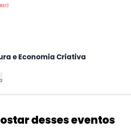
ex=1
tura e Economia Criativa
a
star desses eventos