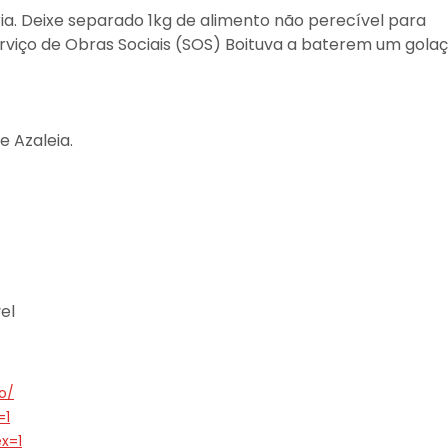
ria. Deixe separado 1kg de alimento não perecível para
Serviço de Obras Sociais (SOS) Boituva a baterem um gola
e Azaleia.
el
o/
=1
x=1