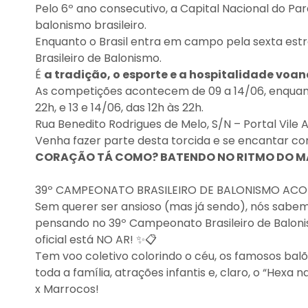
Pelo 6º ano consecutivo, a Capital Nacional do P
balonismo brasileiro.
Enquanto o Brasil entra em campo pela sexta est
Brasileiro de Balonismo.
É
a tradição, o esporte e a hospitalidade voa
As competições acontecem de 09 a 14/06, enquanto 
22h, e 13 e 14/06, das 12h às 22h.
Rua Benedito Rodrigues de Melo, S/N – Portal Vile A
Venha fazer parte desta torcida e se encantar co
CORAÇÃO TÁ COMO? BATENDO NO RITMO DO MA
39º CAMPEONATO BRASILEIRO DE BALONISMO ACONT
Sem querer ser ansioso (mas já sendo), nós sabem
pensando no 39º Campeonato Brasileiro de Baloni
oficial está NO AR! ✨📋
Tem voo coletivo colorindo o céu, os famosos bal
toda a família, atrações infantis e, claro, o “Hexa
x Marrocos!