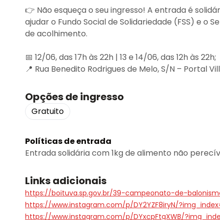
👉 Não esqueça o seu ingresso! A entrada é solidá
ajudar o Fundo Social de Solidariedade (FSS) e o 
de acolhimento.
📅 12/06, das 17h às 22h | 13 e 14/06, das 12h às 22h;
📍 Rua Benedito Rodrigues de Melo, S/N – Portal Vill
Opções de ingresso
Gratuito
Políticas de entrada
Entrada solidária com 1kg de alimento não perecív
Links adicionais
https://boituva.sp.gov.br/39-campeonato-de-balonism
https://www.instagram.com/p/DY2YZF8iryN/?img_index
https://www.instagram.com/p/DYxcpFtgXWB/?img_inde