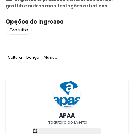
graffiti e outras manifestações artísticas.
Opções de ingresso
Gratuito
Tag
:
Tag
:
Tag
:
Cultura
Dança
Música
APAA
Produtora do Evento