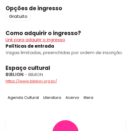
Opções de ingresso
Gratuito
Como adquirir o ingresso?
Link para adquirir o ingresso
Políticas de entrada
Vagas limitadas, preenchidas por ordem de inscrição.
Espaço cultural
BIBLION
-
BibliON
https://www.biblion.org.br/
Tag
:
Tag
:
Tag
:
Tag
:
Agenda Cultural
Literatura
Acervo
litera