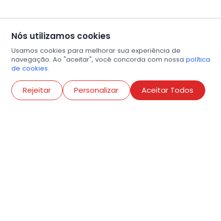
Nós utilizamos cookies
Usamos cookies para melhorar sua experiência de
navegação. Ao "aceitar", você concorda com nossa
política
de cookies.
Abri
Rejeitar
Personalizar
Aceitar Todos
R. Conselheiro Ramalho, 538
Bela Vista, São Paulo
contato@amigosdaarte.org.br