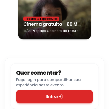
Teatros & Espetáculos
Cinema gratuito - 60 MULHERES – O BRILHO DAS COREANAS-BRASILEIRAS
•
18/08
Espaço Gabinete de Leitura
José Rosendo
- Itanhaém
Quer comentar?
Faça login para compartilhar sua
experiência neste evento.
Entrar