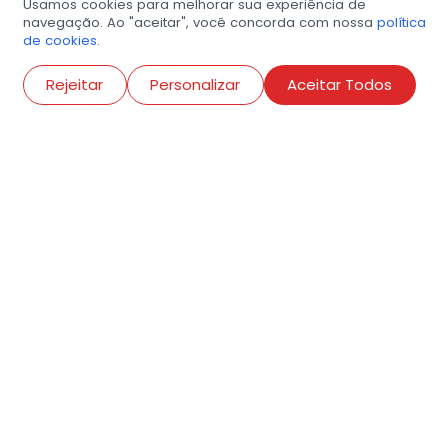
Usamos cookies para melhorar sua experiência de
navegação. Ao "aceitar", você concorda com nossa
política
de cookies.
Abri
Rejeitar
Personalizar
Aceitar Todos
R. Conselheiro Ramalho, 538
Bela Vista, São Paulo
contato@amigosdaarte.org.br
+55 (11) 3882-8080
Cadastre aqui o seu