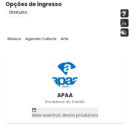
Opções de ingresso
Gratuito
Libras
Voz
+ Acessibilidade
Tag
:
Tag
:
Tag
:
Música
Agenda Cultural
Arte
APAA
Produtora do Evento
Mais eventos desta produtora