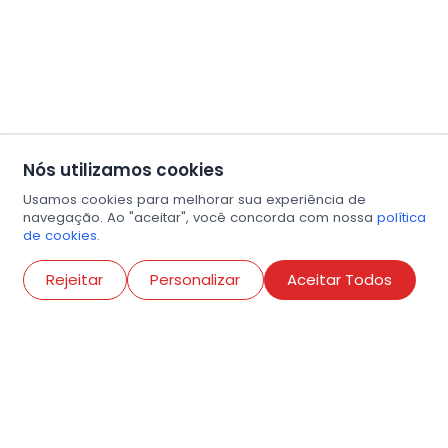
Nós utilizamos cookies
Usamos cookies para melhorar sua experiência de
navegação. Ao "aceitar", você concorda com nossa
política
de cookies.
Abri
Rejeitar
Personalizar
Aceitar Todos