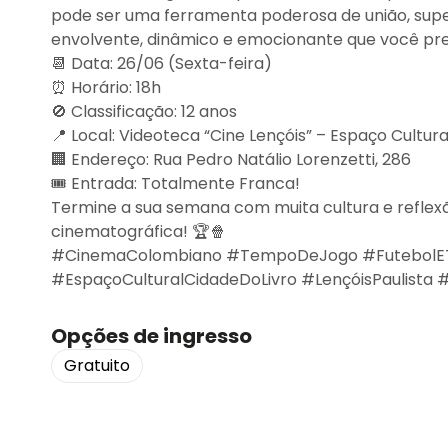
pode ser uma ferramenta poderosa de união, sup
envolvente, dinâmico e emocionante que você preci
📆 Data: 26/06 (Sexta-feira)
⏰ Horário: 18h
🚫 Classificação: 12 anos
📍 Local: Videoteca “Cine Lençóis” – Espaço Cultura
🏢 Endereço: Rua Pedro Natálio Lorenzetti, 286
🎟 Entrada: Totalmente Franca!
Termine a sua semana com muita cultura e reflex
cinematográfica! 🏆🍿
#CinemaColombiano #TempoDeJogo #FutebolE
#EspaçoCulturalCidadeDoLivro #LençóisPaulista 
Opções de ingresso
Gratuito