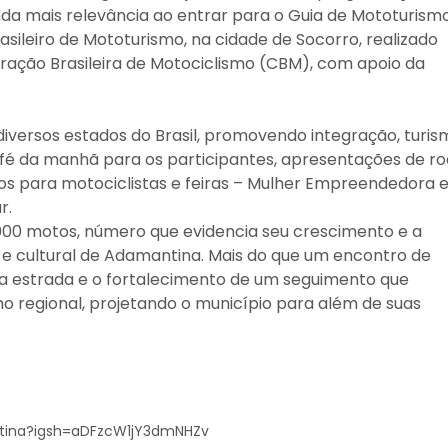
da mais relevância ao entrar para o Guia de Mototurism
asileiro de Mototurismo, na cidade de Socorro, realizado
ação Brasileira de Motociclismo (CBM), com apoio da
iversos estados do Brasil, promovendo integração, turis
afé da manhã para os participantes, apresentações de r
igos para motociclistas e feiras – Mulher Empreendedora 
r.
000 motos, número que evidencia seu crescimento e a
o e cultural de Adamantina. Mais do que um encontro de
a estrada e o fortalecimento de um seguimento que
mo regional, projetando o município para além de suas
tina?igsh=aDFzcW1jY3dmNHZv