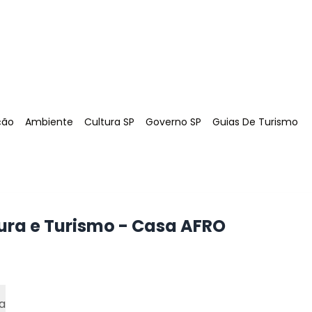
Tag
:
Tag
:
Tag
:
Tag
:
ção
Ambiente
Cultura SP
Governo SP
Guias De Turismo
tura e Turismo - Casa AFRO
a