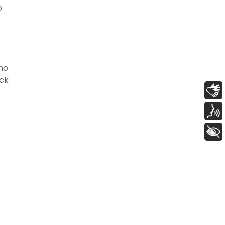
o
mo
ock
Libras
e
Voz
+ Acessibilidade