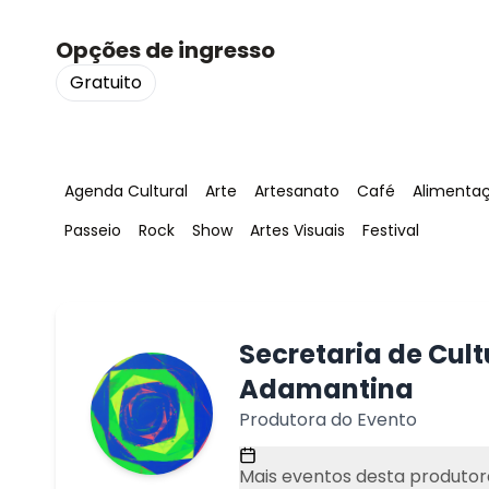
Opções de ingresso
Gratuito
Tag
:
Tag
:
Tag
:
Tag
:
Tag
:
Agenda Cultural
Arte
Artesanato
Café
Alimenta
Tag
:
Tag
:
Tag
:
Tag
:
Tag
:
Passeio
Rock
Show
Artes Visuais
Festival
Secretaria de Cul
Adamantina
Produtora do Evento
Mais eventos desta produtor