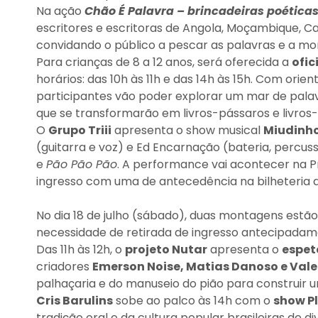
Na ação
Chão É Palavra – brincadeiras poética
escritores e escritoras de Angola, Moçambique, Ca
convidando o público a pescar as palavras e a mon
Para crianças de 8 a 12 anos, será oferecida a
ofic
horários: das 10h às 11h e das 14h às 15h. Com ori
participantes vão poder explorar um mar de pala
que se transformarão em livros-pássaros e livros-
O
Grupo Triii
apresenta o show musical
Miudinh
(guitarra e voz) e Ed Encarnação (bateria, percu
e
Pão Pão Pão
. A performance vai acontecer na P
ingresso com uma de antecedência na bilheteria d
No dia 18 de julho (sábado), duas montagens estã
necessidade de retirada de ingresso antecipada
Das 11h às 12h, o
projeto Nutar
apresenta o
espet
criadores
Emerson Noise, Matias Danoso e Vale
palhaçaria e do manuseio do pião para construir
Cris Barulins
sobe ao palco às 14h com o
show P
tradição oral e da cultura popular brasileiras de di