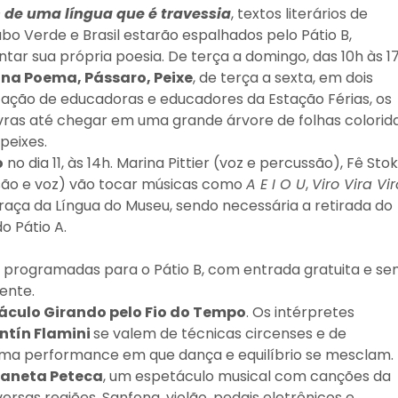
s de uma língua que é travessia
, textos literários de
bo Verde e Brasil estarão espalhados pelo Pátio B,
tar sua própria poesia. De terça a domingo, das 10h às 17
ina Poema, Pássaro, Peixe
, de terça a sexta, em dois
entação de educadoras e educadores da Estação Férias, os
vras até chegar em uma grande árvore de folhas colorid
peixes.
o
no dia 11, às 14h. Marina Pittier (voz e percussão), Fê Stok
ssão e voz) vão tocar músicas como
A E I O U
,
Viro Vira Vi
raça da Língua do Museu, sendo necessária a retirada do
o Pátio A.
o programadas para o Pátio B, com entrada gratuita e s
mente.
áculo Girando pelo Fio do Tempo
. Os intérpretes
ntín Flamini
se valem de técnicas circenses e de
 uma performance em que dança e equilíbrio se mesclam.
laneta Peteca
, um espetáculo musical com canções da
versas regiões. Sanfona, violão, pedais eletrônicos e