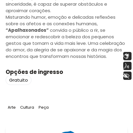
sinceridade, é capaz de superar obstáculos e
aproximar corações.
Misturando humor, emoção e delicadas reflexões
sobre os afetos e as conexões humanas,
“Apalhaxonados”
convida o público a rir, se
emocionar e redescobrir a beleza dos pequenos
gestos que tornam a vida mais leve. Uma celebração
do amor, da alegria de se apaixonar e da magia dos
Libras
encontros que transformam nossas histórias.
Voz
Opções de ingresso
+ Acessibilidade
Gratuito
Tag
:
Tag
:
Tag
:
Arte
Cultura
Peça