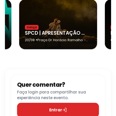
Dança
Of
SPCD | APRESENTAÇÃO NO CINE TEATRO SÃO PEDRO - TAQUARITINGA
•
20/08
Praça Dr Horácio Ramalho
-
08
Taquaritinga
Quer comentar?
Faça login para compartilhar sua
experiência neste evento.
Entrar