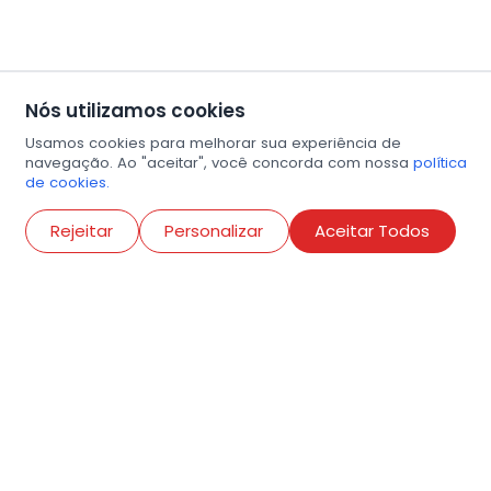
Nós utilizamos cookies
Usamos cookies para melhorar sua experiência de
navegação. Ao "aceitar", você concorda com nossa
política
de cookies.
Abri
Rejeitar
Personalizar
Aceitar Todos
R. Conselheiro Ramalho, 538
Bela Vista, São Paulo