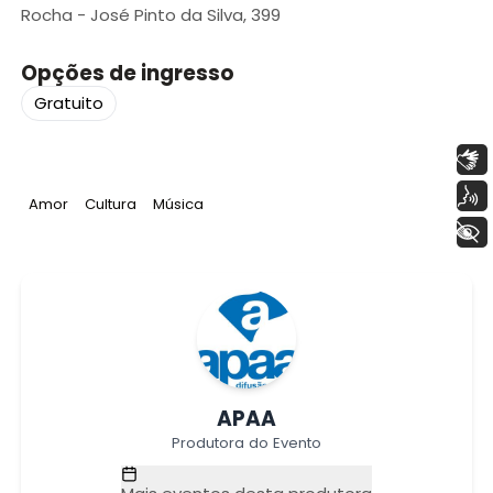
Rocha - José Pinto da Silva, 399
Opções de ingresso
Gratuito
Libras
Voz
Tag
:
Tag
:
Tag
:
Amor
Cultura
Música
+ Acessibilidade
APAA
Produtora do Evento