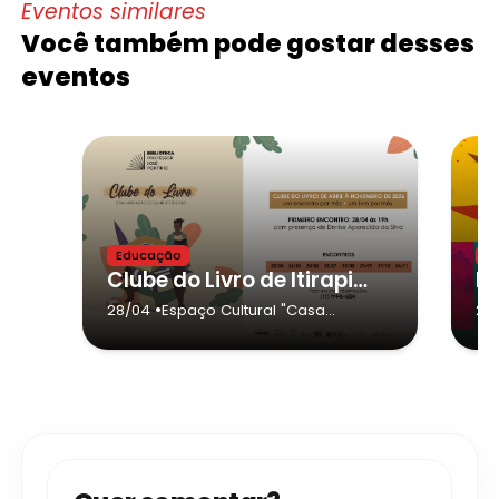
Eventos similares
Você também pode gostar desses
eventos
Educação
E
Clube do Livro de Itirapina
•
28/04
Espaço Cultural "Casa
29
Guariento"
- Itirapina