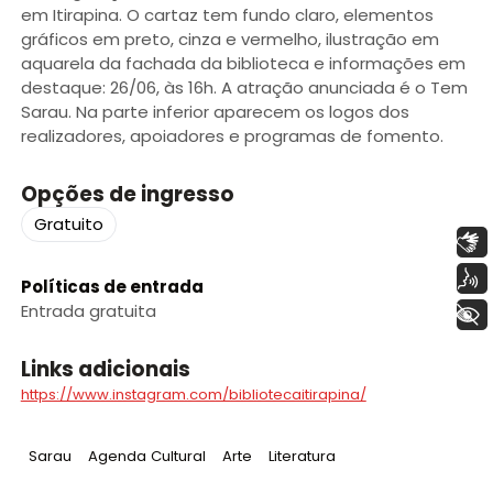
em Itirapina. O cartaz tem fundo claro, elementos
gráficos em preto, cinza e vermelho, ilustração em
aquarela da fachada da biblioteca e informações em
destaque: 26/06, às 16h. A atração anunciada é o Tem
Sarau. Na parte inferior aparecem os logos dos
realizadores, apoiadores e programas de fomento.
Opções de ingresso
Gratuito
Libras
Voz
Políticas de entrada
Entrada gratuita
+ Acessibilidade
Links adicionais
https://www.instagram.com/bibliotecaitirapina/
Tag
:
Tag
:
Tag
:
Tag
:
Sarau
Agenda Cultural
Arte
Literatura