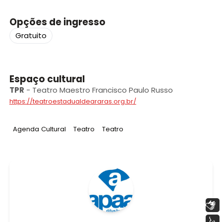
Opções de ingresso
Gratuito
Espaço cultural
TPR
-
Teatro Maestro Francisco Paulo Russo
https://teatroestadualdeararas.org.br/
Tag
:
Tag
:
Tag
:
Agenda Cultural
Teatro
Teatro
Libras
Voz