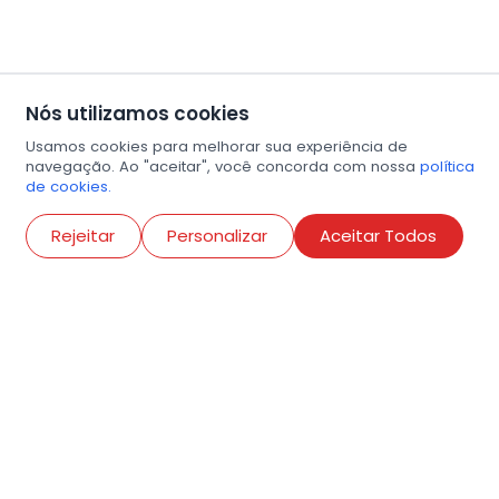
Nós utilizamos cookies
Usamos cookies para melhorar sua experiência de
navegação. Ao "aceitar", você concorda com nossa
política
de cookies.
Abri
Rejeitar
Personalizar
Aceitar Todos
R. Conselheiro Ramalho, 538
Bela Vista, São Paulo