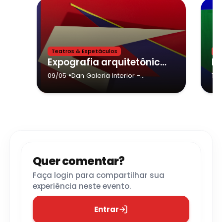
Teatros & Espetáculos
M
Expografia arquitetônica aproxima artistas concretos e contemporâneos na DAN Galeria Interior
•
09/05
Dan Galeria Interior
-
15/
Votorantim
Quer comentar?
Faça login para compartilhar sua
experiência neste evento.
Entrar