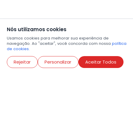
Nós utilizamos cookies
Usamos cookies para melhorar sua experiência de
navegação. Ao "aceitar", você concorda com nossa
política
de cookies.
Abri
Rejeitar
Personalizar
Aceitar Todos
R. Conselheiro Ramalho, 538
Bela Vista, São Paulo