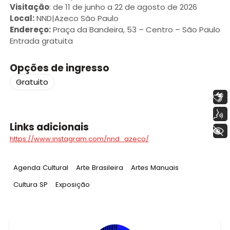
Visitação
: de 11 de junho a 22 de agosto de 2026
Local:
NND|Azeco São Paulo
Endereço:
Praça da Bandeira, 53 – Centro – São Paulo
Entrada gratuita
Opções de ingresso
Gratuito
Libras
Voz
Links adicionais
+ Acessibilidade
https://www.instagram.com/nnd_azeco/
Tag
:
Tag
:
Tag
:
Agenda Cultural
Arte Brasileira
Artes Manuais
Tag
:
Tag
:
Cultura SP
Exposição