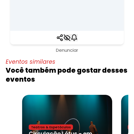
Denunciar
Eventos similares
Você também pode gostar desses
eventos
Teatros & Espetáculos
Te
Circulação Lótus - em Cravinhos