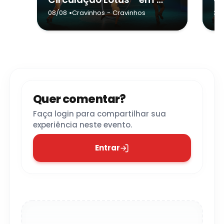
•
08/08
Cravinhos
- Cravinhos
30
Quer comentar?
Faça login para compartilhar sua
experiência neste evento.
Entrar