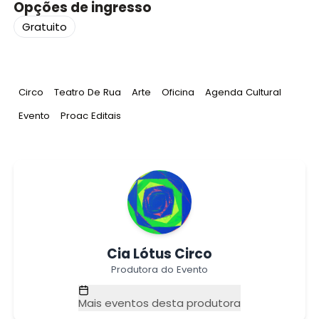
Opções de ingresso
Gratuito
Tag
:
Tag
:
Tag
:
Tag
:
Tag
:
Circo
Teatro De Rua
Arte
Oficina
Agenda Cultural
Tag
:
Tag
:
Evento
Proac Editais
Cia Lótus Circo
Produtora do Evento
Mais eventos desta produtora