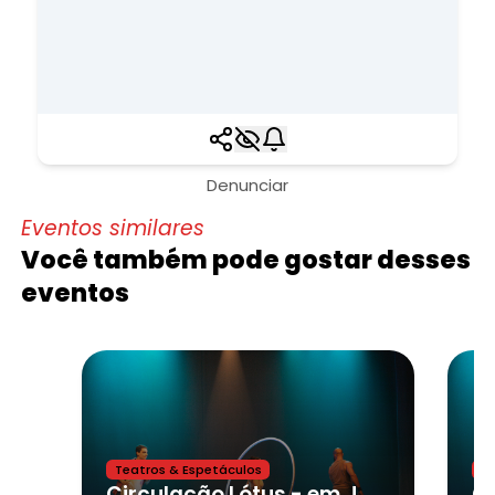
Denunciar
Eventos similares
Você também pode gostar desses
eventos
Teatros & Espetáculos
Te
Circulação Lótus - em Jardinópolis