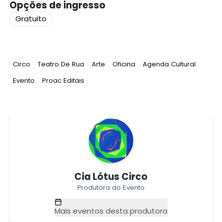
Opções de ingresso
Gratuito
Tag
:
Tag
:
Tag
:
Tag
:
Tag
:
Circo
Teatro De Rua
Arte
Oficina
Agenda Cultural
Tag
:
Tag
:
Evento
Proac Editais
Cia Lótus Circo
Produtora do Evento
Mais eventos desta produtora