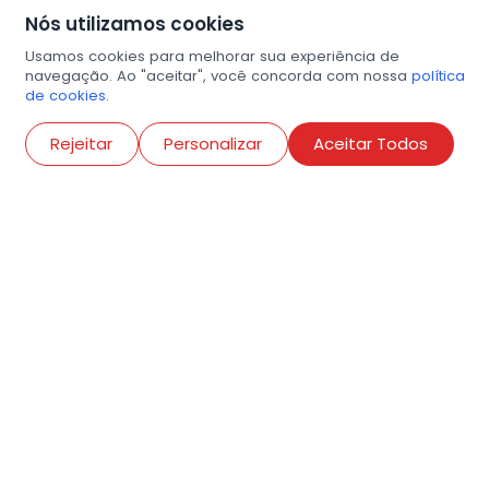
Nós utilizamos cookies
Usamos cookies para melhorar sua experiência de
navegação. Ao "aceitar", você concorda com nossa
política
de cookies.
Abri
Rejeitar
Personalizar
Aceitar Todos
R. Conselheiro Ramalho, 538
Bela Vista, São Paulo
contato@amigosdaarte.org.br
+55 (11) 3882-8080