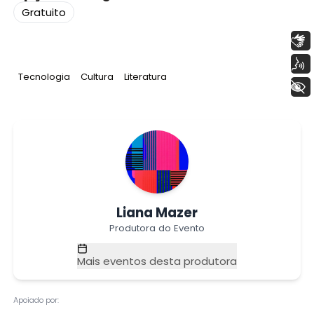
Gratuito
Libras
Voz
Tag
:
Tag
:
Tag
:
Tecnologia
Cultura
Literatura
+ Acessibilidade
Liana Mazer
Produtora do Evento
Mais eventos desta produtora
Apoiado por: