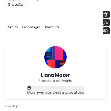
Gratuito
Libras
Voz
Tag
:
Tag
:
Tag
:
Cultura
Tecnologia
Literatura
+ Acessibilidade
Liana Mazer
Produtora do Evento
Mais eventos desta produtora
Apoiado por: