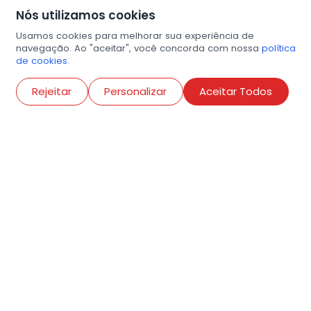
Nós utilizamos cookies
Usamos cookies para melhorar sua experiência de
navegação. Ao "aceitar", você concorda com nossa
política
de cookies.
Abri
Rejeitar
Personalizar
Aceitar Todos
R. Conselheiro Ramalho, 538
Bela Vista, São Paulo
contato@amigosdaarte.org.br
+55 (11) 3882-8080