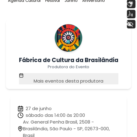
Tag
:
Tag
:
Tag
:
Tag
:
Agenda Cultural
Festival
Junino
Aniversário
Libras
Voz
+ Acessibilidade
Fábrica de Cultura da Brasilândia
Produtora do Evento
Mais eventos desta produtora
27 de junho
sábado das 14:00 às 20:00
Av. General Penha Brasil, 2508 -
Brasilândia, São Paulo - SP, 02673-000,
Brasil