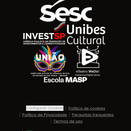
Logotipo SESC
Logotipo Invest SP
Unibes
União dos Blocos de Carnaval de Rua do Estad
ETeatro WeDo! Interactive 
Masp Escola
Configurar Cookies
Política de cookies
Política de Privacidade
Perguntas frequentes
Termos de uso