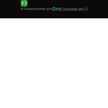
Selecionar idioma
© Desenvolvido por
BNP Soluções em TI