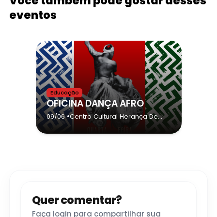
Você também pode gostar desses
eventos
Educação
OFICINA DANÇA AFRO
•
09/06
Centro Cultural Herança De
Palmares Omo Oba Zumbi /
Afroketu
- Guarujá
Quer comentar?
Faça login para compartilhar sua