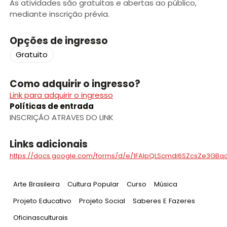
As atividades são gratuitas e abertas ao público,
mediante inscrição prévia.
Opções de ingresso
Gratuito
Como adquirir o ingresso?
Link para adquirir o ingresso
Políticas de entrada
INSCRIÇÃO ATRAVES DO LINK
Links adicionais
https://docs.google.com/forms/d/e/1FAIpQLScmdi6SZcsZe3GB
Tag
:
Tag
:
Tag
:
Tag
:
Arte Brasileira
Cultura Popular
Curso
Música
Tag
:
Tag
:
Tag
:
Projeto Educativo
Projeto Social
Saberes E Fazeres
Tag
:
Oficinasculturais